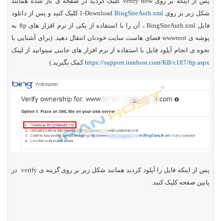
پس از اینکه بر روی
Verify now
کلیک کردید در صفحه ی باز شده همانند
شکل زیر بر روی
BingSiteAuth.xml
Download
-1 کلیک کنید و پس از دانلود
فایل
BingSiteAuth.xml
، آن را با استفاده از یکی از نرم افزار های
ftp
به
پوشه ی
wwwroot
فضای هاست سایت خودتان انتقال دهید. (برای آشنایی با
نحوه ی انجام آپلود فایل با استفاده از نرم افزار های جانبی میتوانید از لینک
https://support.iranhost.com/KB/c187/ftp.aspx
کمک بگیرید.)
پس از اینکه فایل را آپلود کردید همانند شکل زیر بر روی گزینه ی
verify
در
پایین صفحه کلیک کنید.