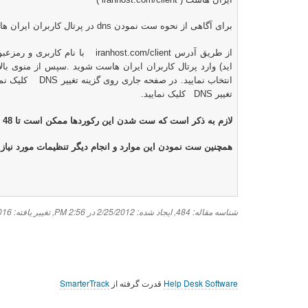
برای آگاهی از نحوه ست نمودن
dns
در پرتال کاربران ایران ه
از طریق آدرس
iranhost.com/client
با نام کاربری و رمزعب
اید) وارد پرتال کاربران ایران هاست شوید .سپس از منوی ب
انتخاب نمایید. در صفحه جاری روی گزینه تغییر
DNS
کلیک نم
تغییر
DNS
کلیک نمایید.
لازم به ذکر است که ست شدن این رکوردها ممکن است تا 48 ساعت به طول بیانجامد.
همچنین ست نمودن این موارد و انجام دیگر تنظیمات مورد نیاز
شناسه مقاله: 484
,
ایجاد شده: 2/25/2012 در 2:56 PM
,
تغییر یافته: 2/5/2016 در 10:55 AM
Help Desk Software
قدرت گرفته از
SmarterTrack