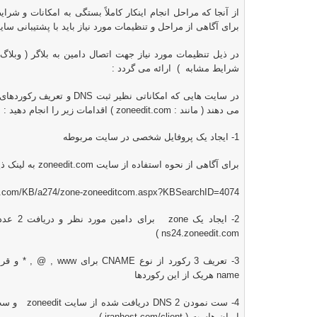
از آنجا که مراحل انجام اینکار کاملاً بستگی به امکانات و شرای
برای آگاهی از مراحل و تنظیمات مورد نیاز باید با پشتیبانی سای
در ذیل تنظیمات مورد نیاز جهت اتصال دامین به بلاگر ( وبلا
شرایط مشابه ) ارائه می گردد :
در سایت هایی که امکاناتی نظیر ثبت
DNS
و تعریف رکوردها
می دهند ( مانند :
zoneedit.com
) اقدامات زیر را انجام دهید :
1- ایجاد یک پروفایل شخصی در سایت مربوطه
برای آگاهی از نحوه استفاده از سایت
zoneedit.com
به لینک ذی
ost.com/KB/a274/zone-zoneeditcom.aspx?KBSearchID=4074
2- ایجاد یک
zone
برای دامین مورد نظر و دریافت 2 عدد
)
ns24.zoneedit.com
3- تعریف 3 رکورد از نوع
CNAME
برای
www
, @ , * و قر
name
هریک از این رکوردها
4- ست نمودن 2
DNS
دریافت شده از سایت
zoneedit
و ست ن
ایران هاست (
iranhost.com/client
)