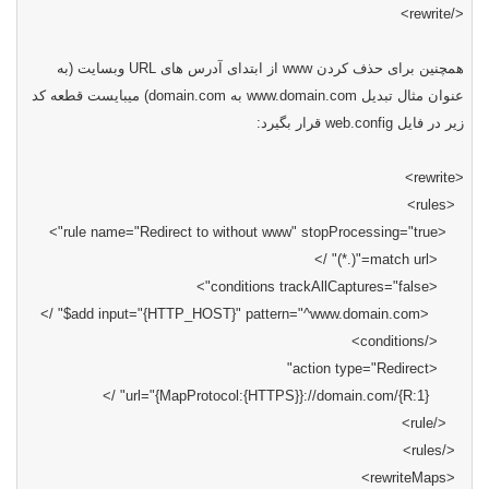
>
rewrite
</
وبسایت (به
URL
از ابتدای آدرس های
www
همچنین برای حذف کردن
) میبایست قطعه کد
domain.com
به
www.domain.com
عنوان مثال تبدیل
قرار بگیرد:
web.config
زیر در فایل
>
rewrite
<
>
rules
<
">
rule name="Redirect to without www" stopProcessing="true
<
="(.*)" />
match url
<
">
conditions trackAllCaptures="false
<
$" />
add input="{HTTP_HOST}" pattern="^www.domain.com
<
>
conditions
</
"
action type="Redirect
<
" />
url="{MapProtocol:{HTTPS}}://domain.com/{R:1}
>
rule
</
>
rules
</
>
rewriteMaps
<