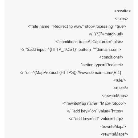
>
rewrite
<
>
rules
<
">
rule name="Redirect to www" stopProcessing="true
<
="(.*)" />
match url
<
">
conditions trackAllCaptures="false
<
$" />
add input="{HTTP_HOST}" pattern="^domain.com
<
>
conditions
</
"
action type="Redirect
<
" />
url="{MapProtocol:{HTTPS}}://www.domain.com/{R:1}
>
rule
</
>
rules
</
>
rewriteMaps
<
">
rewriteMap name="MapProtocol
<
" />
add key="on" value="https
<
" />
add key="off" value="http
<
>
rewriteMap
</
>
rewriteMaps
</