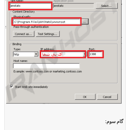
گام
سوم
: