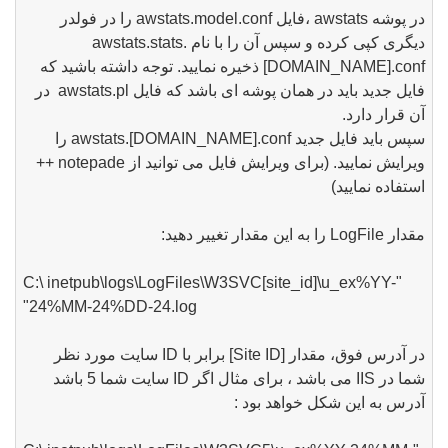
در پوشه awstats ،فایل awstats.model.conf را در فولدر
دیگری کپی کرده و سپس آن را با نام awstats.stats.
[DOMAIN_NAME].conf ذخیره نمایید. توجه داشته باشید که
فایل جدید باید در همان پوشه ای باشد که فایل awstats.pl در
آن قرار دارد.
سپس باید فایل جدید awstats.[DOMAIN_NAME].conf را
ویرایش نمایید. (برای ویرایش فایل می توانید از notepade ++
استفاده نمایید)
مقدار LogFile را به این مقدار تغییر دهید:
"C:\ inetpub\logs\LogFiles\W3SVC[site_id]\u_ex%YY-
24%MM-24%DD-24.log"
در آدرس فوق، مقدار [Site ID] برابر با ID سایت مورد نظر
شما در IIS می باشد ، برای مثال اگر ID سایت شما 5 باشد
آدرس به این شکل خواهد بود :