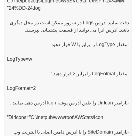
"C:\ inetpub\logs\LogFiles\W3SVC5\u_ex%YY-24%MM-
24%DD-24.log"
دقت نمایید آدرس Logs در سرور ممکن است در محل دیگری
باشد. آدرس آنرا می توانید از قسمت پشتیبانی بپرسید.
-مقدار LogType را برابر با W قرار دهید:
LogType=w
-مقدار LogFotmat را برابر 2 قرار دهید :
LogFormat=2
-پارامتر DirIcon را طبق آدرس پوشه Icon آدرس دهی نمایید :
DirIcons=”C:\inetpub\wwwroot\AWStats\icon”
-پارامتر SiteDomain را با آدرس دامین اصلی یا اینترنت وب